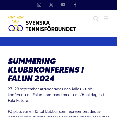
Fortsätt
Instagram
X
YouTube
Facebook
till
innehållet
SUMMERING
KLUBBKONFERENS I
FALUN 2024
27-28 september arrangerades den årliga klubb
konferensen i Falun i samband med semi/final dagen i
Falu Future.
På plats var en 15 tal klubbar som representerades av