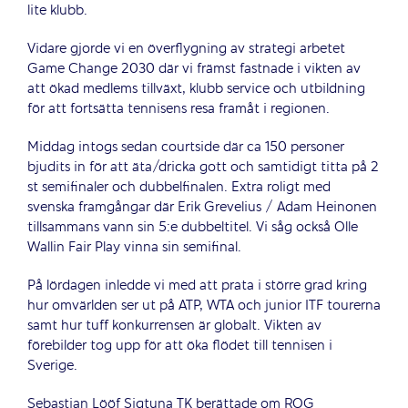
lite klubb.
Vidare gjorde vi en överflygning av strategi arbetet
Game Change 2030 där vi främst fastnade i vikten av
att ökad medlems tillväxt, klubb service och utbildning
för att fortsätta tennisens resa framåt i regionen.
Middag intogs sedan courtside där ca 150 personer
bjudits in för att äta/dricka gott och samtidigt titta på 2
st semifinaler och dubbelfinalen. Extra roligt med
svenska framgångar där Erik Grevelius / Adam Heinonen
tillsammans vann sin 5:e dubbeltitel. Vi såg också Olle
Wallin Fair Play vinna sin semifinal.
På lördagen inledde vi med att prata i större grad kring
hur omvärlden ser ut på ATP, WTA och junior ITF tourerna
samt hur tuff konkurrensen är globalt. Vikten av
förebilder tog upp för att öka flödet till tennisen i
Sverige.
Sebastian Lööf Sigtuna TK berättade om ROG