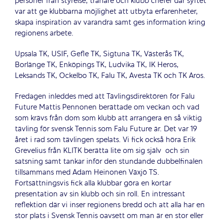
personer från styrelse, tränare och klubb chefer där syftet
var att ge klubbarna möjlighet att utbyta erfarenheter,
skapa inspiration av varandra samt ges information kring
regionens arbete.
Upsala TK, USIF, Gefle TK, Sigtuna TK, Västerås TK,
Borlänge TK, Enköpings TK, Ludvika TK, IK Heros,
Leksands TK, Ockelbo TK, Falu TK, Avesta TK och TK Aros.
Fredagen inleddes med att Tävlingsdirektören för Falu
Future Mattis Pennonen berättade om veckan och vad
som krävs från dom som klubb att arrangera en så viktig
tävling för svensk Tennis som Falu Future är. Det var 19
året i rad som tävlingen spelats. Vi fick också höra Erik
Grevelius från KLITK berätta lite om sig själv och sin
satsning samt tankar inför den stundande dubbelfinalen
tillsammans med Adam Heinonen Växjö TS.
Fortsättningsvis fick alla klubbar göra en kortar
presentation av sin klubb och sin roll. En intressant
reflektion där vi inser regionens bredd och att alla har en
stor plats i Svensk Tennis oavsett om man är en stor eller