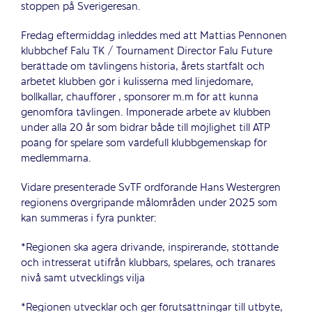
stoppen på Sverigeresan.
Fredag eftermiddag inleddes med att Mattias Pennonen
klubbchef Falu TK / Tournament Director Falu Future
berättade om tävlingens historia, årets startfält och
arbetet klubben gör i kulisserna med linjedomare,
bollkallar, chaufförer , sponsorer m.m för att kunna
genomföra tävlingen. Imponerade arbete av klubben
under alla 20 år som bidrar både till möjlighet till ATP
poäng för spelare som värdefull klubbgemenskap för
medlemmarna.
Vidare presenterade SvTF ordförande Hans Westergren
regionens övergripande målområden under 2025 som
kan summeras i fyra punkter:
*Regionen ska agera drivande, inspirerande, stöttande
och intresserat utifrån klubbars, spelares, och tränares
nivå samt utvecklings vilja
*Regionen utvecklar och ger förutsättningar till utbyte,