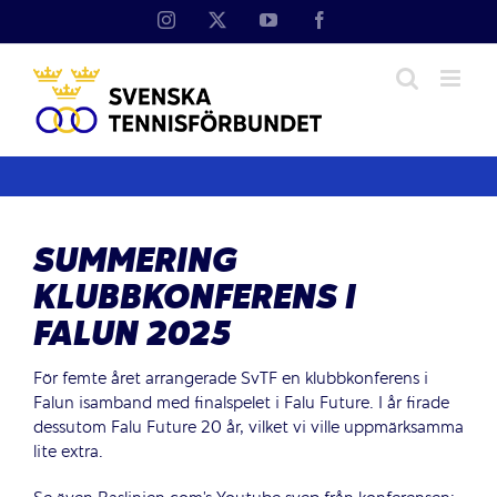
Fortsätt
Instagram
X
YouTube
Facebook
till
innehållet
SUMMERING
KLUBBKONFERENS I
FALUN 2025
För femte året arrangerade SvTF en klubbkonferens i
Falun isamband med finalspelet i Falu Future. I år firade
dessutom Falu Future 20 år, vilket vi ville uppmärksamma
lite extra.