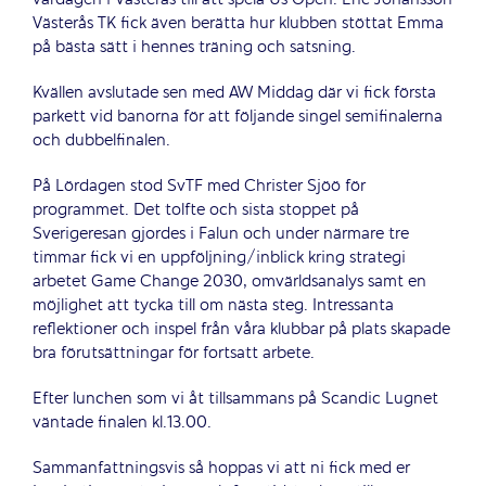
vardagen i Västerås till att spela Us Open. Eric Johansson
Västerås TK fick även berätta hur klubben stöttat Emma
på bästa sätt i hennes träning och satsning.
Kvällen avslutade sen med AW Middag där vi fick första
parkett vid banorna för att följande singel semifinalerna
och dubbelfinalen.
På Lördagen stod SvTF med Christer Sjöö för
programmet. Det tolfte och sista stoppet på
Sverigeresan gjordes i Falun och under närmare tre
timmar fick vi en uppföljning/inblick kring strategi
arbetet Game Change 2030, omvärldsanalys samt en
möjlighet att tycka till om nästa steg. Intressanta
reflektioner och inspel från våra klubbar på plats skapade
bra förutsättningar för fortsatt arbete.
Efter lunchen som vi åt tillsammans på Scandic Lugnet
väntade finalen kl.13.00.
Sammanfattningsvis så hoppas vi att ni fick med er