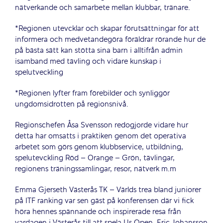
nätverkande och samarbete mellan klubbar, tränare.
*Regionen utevcklar och skapar förutsättningar för att
informera och medvetandegöra föräldrar rörande hur de
på bästa sätt kan stötta sina barn i alltifrån admin
isamband med tävling och vidare kunskap i
spelutveckling
*Regionen lyfter fram förebilder och synliggör
ungdomsidrotten på regionsnivå.
Regionschefen Åsa Svensson redogjorde vidare hur
detta har omsatts i praktiken genom det operativa
arbetet som görs genom klubbservice, utbildning,
spelutevckling Röd – Orange – Grön, tävlingar,
regionens träningssamlingar, resor, nätverk m.m
Emma Gjerseth Västerås TK – Världs trea bland juniorer
på ITF ranking var sen gäst på konferensen där vi fick
höra hennes spännande och inspirerade resa från