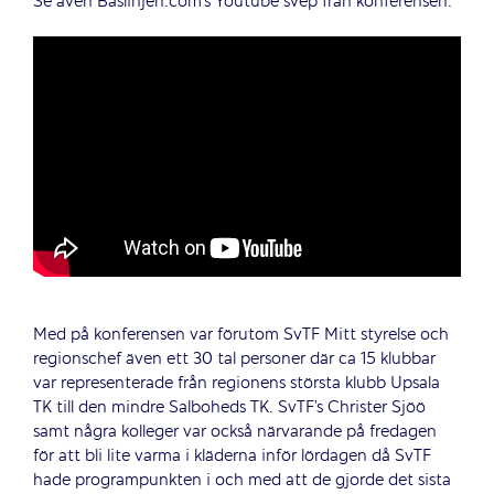
Se även Baslinjen.com’s Youtube svep från konferensen:
Med på konferensen var förutom SvTF Mitt styrelse och
regionschef även ett 30 tal personer där ca 15 klubbar
var representerade från regionens största klubb Upsala
TK till den mindre Salboheds TK. SvTF’s Christer Sjöö
samt några kolleger var också närvarande på fredagen
för att bli lite varma i kläderna inför lördagen då SvTF
hade programpunkten i och med att de gjorde det sista