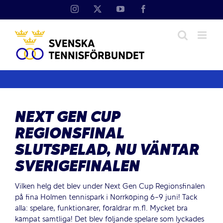
Fortsätt
Instagram
X
YouTube
Facebook
till
innehållet
NEXT GEN CUP
REGIONSFINAL
SLUTSPELAD, NU VÄNTAR
SVERIGEFINALEN
Vilken helg det blev under Next Gen Cup Regionsfinalen
på fina Holmen tennispark i Norrköping 6-9 juni! Tack
alla: spelare, funktionärer, föräldrar m.fl. Mycket bra
kämpat samtliga! Det blev följande spelare som lyckades