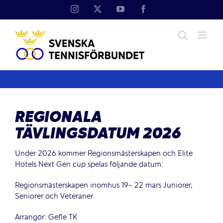
Fortsätt
Instagram
X
YouTube
Facebook
till
innehållet
REGIONALA
TÄVLINGSDATUM 2026
Under 2026 kommer Regionsmästerskapen och Elite
Hotels Next Gen cup spelas följande datum:
Regionsmästerskapen inomhus 19- 22 mars Juniorer,
Seniorer och Veteraner
Arrangör: Gefle TK