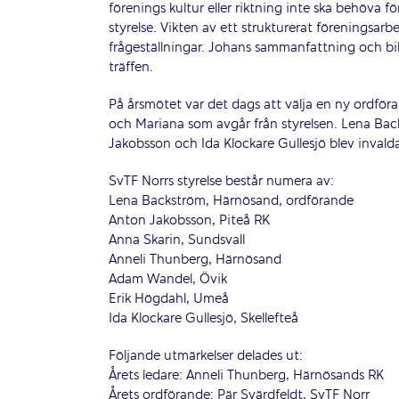
förenings kultur eller riktning inte ska behöva f
styrelse. Vikten av ett strukturerat föreningsarb
frågeställningar. Johans sammanfattning och bil
träffen.
På årsmötet var det dags att välja en ny ordföra
och Mariana som avgår från styrelsen. Lena Bac
Jakobsson och Ida Klockare Gullesjö blev inval
SvTF Norrs styrelse består numera av:
Lena Backström, Härnösand, ordförande
Anton Jakobsson, Piteå RK
Anna Skarin, Sundsvall
Anneli Thunberg, Härnösand
Adam Wandel, Övik
Erik Högdahl, Umeå
Ida Klockare Gullesjö, Skellefteå
Följande utmärkelser delades ut:
Årets ledare: Anneli Thunberg, Härnösands RK
Årets ordförande: Pär Svärdfeldt, SvTF Norr