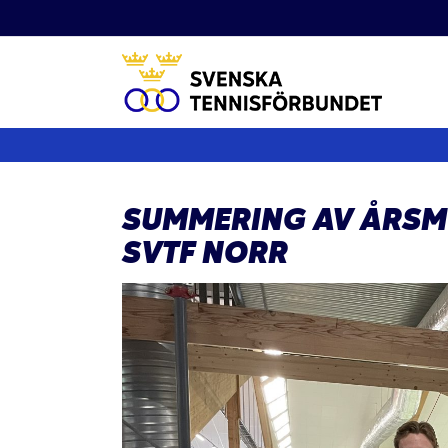
Fortsätt
till
innehållet
SUMMERING AV ÅRSM
SVTF NORR