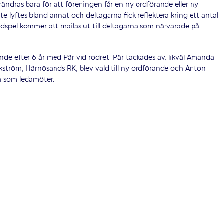
örändras bara för att föreningen får en ny ordförande eller ny
ete lyftes bland annat och deltagarna fick reflektera kring ett antal
dspel kommer att mailas ut till deltagarna som närvarade på
nde efter 6 år med Pär vid rodret. Pär tackades av, likväl Amanda
kström, Härnösands RK, blev vald till ny ordförande och Anton
da som ledamöter.