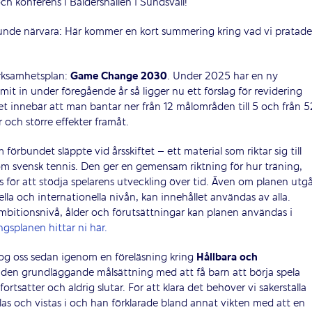
ch konferens i Baldershallen i Sundsvall!
e kunde närvara: Här kommer en kort summering kring vad vi pratade
erksamhetsplan:
Game Change 2030
. Under 2025 har en ny
it in under föregående år så ligger nu ett förslag för revidering
get innebär att man bantar ner från 12 målområden till 5 och från 5
gar och större effekter framåt.
förbundet släppte vid årsskiftet – ett material som riktar sig till
inom svensk tennis. Den ger en gemensam riktning för hur träning,
för att stödja spelarens utveckling över tid. Även om planen utg
lla och internationella nivån, kan innehållet användas av alla.
ambitionsnivå, ålder och förutsättningar kan planen användas i
ngsplanen hittar ni här.
og oss sedan igenom en föreläsning kring
Hållbara och
 den grundläggande målsättning med att få barn att börja spela
 fortsätter och aldrig slutar. För att klara det behöver vi säkerställa
klas och vistas i och han förklarade bland annat vikten med att en