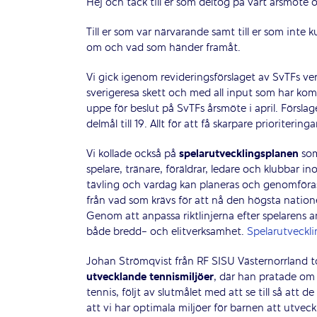
Hej och tack till er som deltog på vårt årsmöte o
Till er som var närvarande samt till er som int
om och vad som händer framåt.
Vi gick igenom revideringsförslaget av SvTFs v
sverigeresa skett och med all input som har komm
uppe för beslut på SvTFs årsmöte i april. Försla
delmål till 19. Allt för att få skarpare prioriterin
Vi kollade också på
spelarutvecklingsplanen
som 
spelare, tränare, föräldrar, ledare och klubbar 
tävling och vardag kan planeras och genomföras 
från vad som krävs för att nå den högsta natione
Genom att anpassa riktlinjerna efter spelarens 
både bredd- och elitverksamhet.
Spelarutveckli
Johan Strömqvist från RF SISU Västernorrland t
utvecklande tennismiljöer
, där han pratade om
tennis, följt av slutmålet med att se till så att de
att vi har optimala miljöer för barnen att utvec