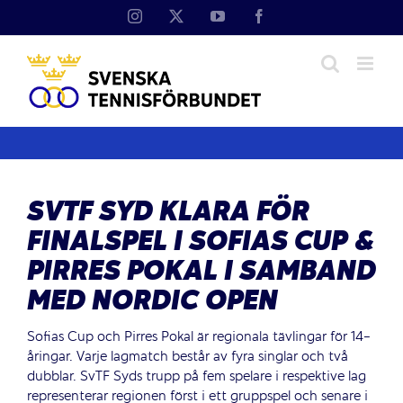
Fortsätt
Instagram
X
YouTube
Facebook
till
innehållet
SVTF SYD KLARA FÖR
FINALSPEL I SOFIAS CUP &
PIRRES POKAL I SAMBAND
MED NORDIC OPEN
Sofias Cup och Pirres Pokal är regionala tävlingar för 14-
åringar. Varje lagmatch består av fyra singlar och två
dubblar. SvTF Syds trupp på fem spelare i respektive lag
representerar regionen först i ett gruppspel och senare i