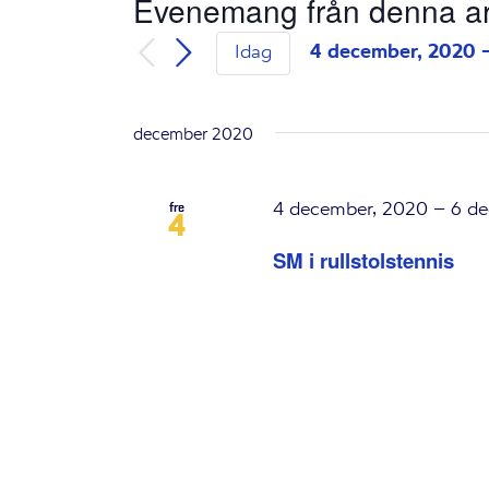
Evenemang från denna ar
4 december, 2020
 
Idag
Välj
datum.
december 2020
4 december, 2020
–
6 d
fre
4
SM i rullstolstennis