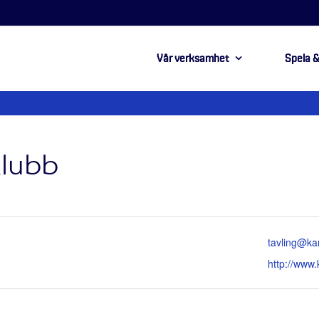
Vår verksamhet
Spela &
klubb
Email
tavling@ka
Website
http://www