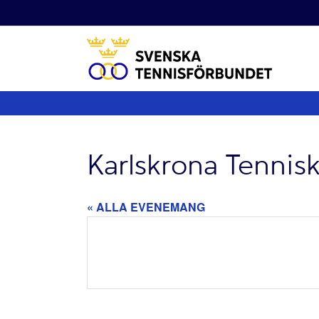
Fortsätt
till
innehållet
Karlskrona Tennis
« ALLA EVENEMANG