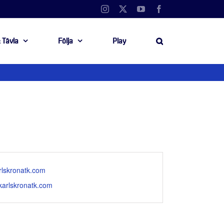
Instagram
X
YouTube
Facebook
 Tävla
Följa
Play
rlskronatk.com
.karlskronatk.com