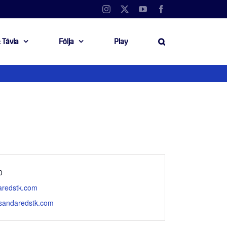
Instagram
X
YouTube
Facebook
 Tävla
Följa
Play
mmer
0
aredstk.com
.sandaredstk.com