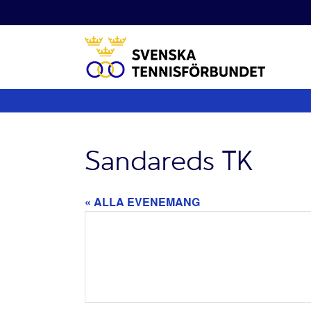
Fortsätt
till
innehållet
Sandareds TK
« ALLA EVENEMANG