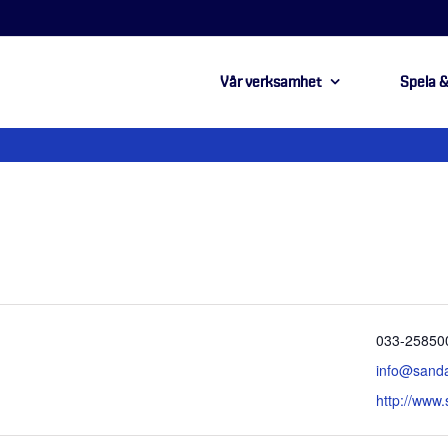
Vår verksamhet
Spela &
Telefonnu
033-25850
Email
info@sand
Website
http://www