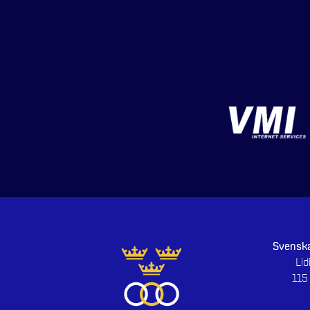
Svenska
Li
115