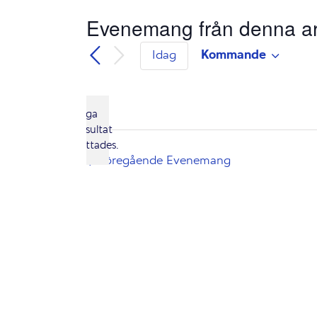
Evenemang från denna ar
Kommande
Idag
Välj
datum.
Inga
resultat
Notis
hittades.
Föregående
Evenemang