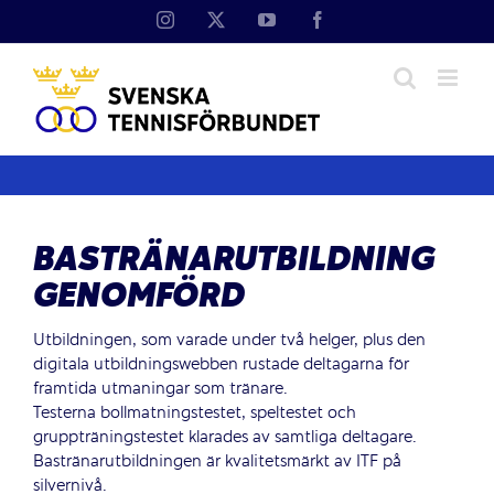
Fortsätt
Instagram
X
YouTube
Facebook
till
innehållet
BASTRÄNARUTBILDNING
GENOMFÖRD
Utbildningen, som varade under två helger, plus den
digitala utbildningswebben rustade deltagarna för
framtida utmaningar som tränare.
Testerna bollmatningstestet, speltestet och
gruppträningstestet klarades av samtliga deltagare.
Bastränarutbildningen är kvalitetsmärkt av ITF på
silvernivå.