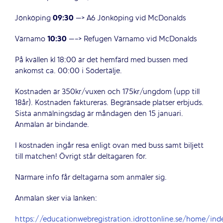
Jönköping
09:30
—> A6 Jönköping vid McDonalds
Värnamo
10:30
—-> Refugen Värnamo vid McDonalds
På kvällen kl 18:00 är det hemfärd med bussen med
ankomst ca. 00:00 i Södertälje.
Kostnaden är 350kr/vuxen och 175kr/ungdom (upp till
18år). Kostnaden faktureras.
Begränsade platser erbjuds.
Sista anmälningsdag är måndagen den 15 januari.
Anmälan är bindande.
I kostnaden ingår resa enligt ovan med buss samt biljett
till matchen!
Övrigt står deltagaren för.
Närmare info får deltagarna som anmäler sig.
Anmälan sker via länken:
https://educationwebregistration.idrottonline.se/home/in