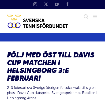
Fortsätt
Instagram
X
YouTube
Facebook
till
innehållet
FÖLJ MED ÖST TILL DAVIS
CUP MATCHEN I
HELSINGBORG 3:E
FEBRUARI
2-3 februari ska Sverige återigen försöka kvala till sig en
plats i Davis Cup slutspelet. Sverige spelar mot Brasilien i
Helsingborg Arena.