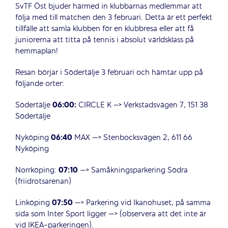
SvTF Öst bjuder härmed in klubbarnas medlemmar att
följa med till matchen den 3 februari. Detta är ett perfekt
tillfälle att samla klubben för en klubbresa eller att få
juniorerna att titta på tennis i absolut världsklass på
hemmaplan!
Resan börjar i Södertälje 3 februari och hämtar upp på
följande orter:
Södertälje
06:00:
CIRCLE K –> Verkstadsvägen 7, 151 38
Södertälje
Nyköping
06:40
MAX —> Stenbocksvägen 2, 611 66
Nyköping
Norrköping:
07:10
—> Samåkningsparkering Södra
(friidrotsarenan)
Linköping
07:50
—> Parkering vid Ikanohuset, på samma
sida som Inter Sport ligger —> (observera att det inte är
vid IKEA-parkeringen).