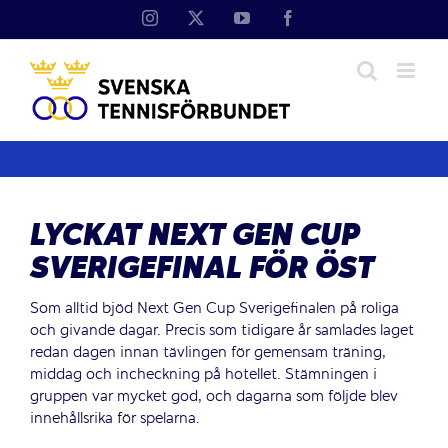
Fortsätt
Instagram
X
YouTube
Facebook
till
innehållet
LYCKAT NEXT GEN CUP
SVERIGEFINAL FÖR ÖST
Som alltid bjöd Next Gen Cup Sverigefinalen på roliga
och givande dagar. Precis som tidigare år samlades laget
redan dagen innan tävlingen för gemensam träning,
middag och incheckning på hotellet. Stämningen i
gruppen var mycket god, och dagarna som följde blev
innehållsrika för spelarna.