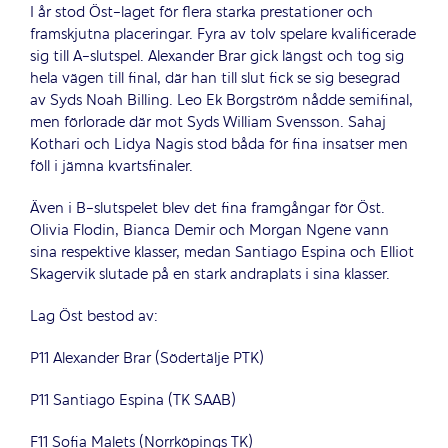
I år stod Öst-laget för flera starka prestationer och
framskjutna placeringar. Fyra av tolv spelare kvalificerade
sig till A-slutspel. Alexander Brar gick längst och tog sig
hela vägen till final, där han till slut fick se sig besegrad
av Syds Noah Billing. Leo Ek Borgström nådde semifinal,
men förlorade där mot Syds William Svensson. Sahaj
Kothari och Lidya Nagis stod båda för fina insatser men
föll i jämna kvartsfinaler.
Även i B-slutspelet blev det fina framgångar för Öst.
Olivia Flodin, Bianca Demir och Morgan Ngene vann
sina respektive klasser, medan Santiago Espina och Elliot
Skagervik slutade på en stark andraplats i sina klasser.
Lag Öst bestod av:
P11 Alexander Brar (Södertälje PTK)
P11 Santiago Espina (TK SAAB)
F11 Sofia Malets (Norrköpings TK)