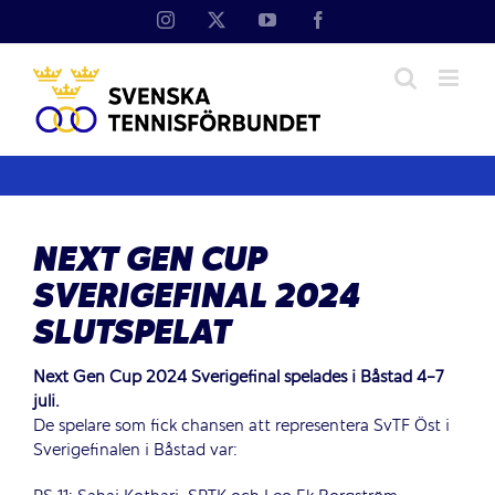
Fortsätt
Instagram
X
YouTube
Facebook
till
innehållet
NEXT GEN CUP
SVERIGEFINAL 2024
SLUTSPELAT
Next Gen Cup 2024 Sverigefinal spelades i Båstad 4-7
juli.
De spelare som fick chansen att representera SvTF Öst i
Sverigefinalen i Båstad var: