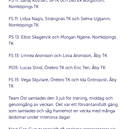
PS 11: Sahaj Kothari, SPTK och Leo Ek Borgström,
Norrköpings TK
FS 11: Lidya Nagis, Strängnäs TK och Selma Ugljanin,
Norrköpings TK
PS 13: Elliot Skagervik och Morgan Ngene, Norrköpings
TK
FS 13: Linnea Aronsson och Lova Aronsson, Åby TK
PS15: Lucas Strid, Örebro TK och Eric Ten, Åby TK
FS 15: Vega Skjutare, Örebro TK och Ida Grönqvist, Åby
TK
Team Öst samlades den 3 juli för träning, middag och
genomgång av veckan. Det var ett förväntansfullt gäng
som samlades och såg framemot en vecka med många
lärdomar under intensiva dagar.