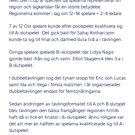
Next Gen Cup är speciellt då spelarna representerar sin
region och lagkänslan får en större betydelse.
Regionerna kommer i lag om 12-18 spelare + 2-4 ledare.
7 av 12 Öst spelare kunde efter poolspelet kvalificera sig
till A-slutspelet. Det gick bäst för Sahaj Kothari som
kunde ta sig till final och därmed sluta två:a i tävlingen.
Övriga spelare spelade B-slutspelet där Lidya Nagis
gjorde bäst ifrån sig och vann. Elliot Skagervik blev 3:a i
B:slutspelet.
I dubbeltävlingen tog det tyvärr stopp för Eric och Lucas
samt Ida och Vega i första matchen. I år organiserades
dubbeltävlingen endast för femtonåringarna.
Sedan ändringen av tävlingsformatet till A och B slutspel
blev tävlingen den bästa framgången regionen hittills
haft då vi fick en finalist i A-slutspelet. Ännu roligare var
det att mer än hälften av spelarna kvalificerade sig till A-
slutspelet.