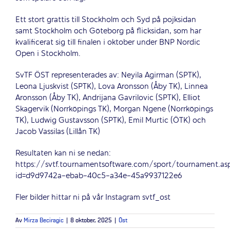
Ett stort grattis till Stockholm och Syd på pojksidan
samt Stockholm och Göteborg på flicksidan, som har
kvalificerat sig till finalen i oktober under BNP Nordic
Open i Stockholm.
SvTF ÖST representerades av: Neyila Agirman (SPTK),
Leona Ljuskvist (SPTK), Lova Aronsson (Åby TK), Linnea
Aronsson (Åby TK), Andrijana Gavrilovic (SPTK), Elliot
Skagervik (Norrköpings TK), Morgan Ngene (Norrköpings
TK), Ludwig Gustavsson (SPTK), Emil Murtic (ÖTK) och
Jacob Vassilas (Lillån TK)
Resultaten kan ni se nedan:
https://svtf.tournamentsoftware.com/sport/tournament.as
id=d9d9742a-ebab-40c5-a34e-45a9937122e6
Fler bilder hittar ni på vår Instagram svtf_ost
Av
Mirza Beciragic
|
8 oktober, 2025
|
Öst