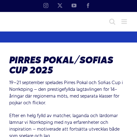
Fortsätt
Instagram
X
YouTube
Facebook
till
innehållet
PIRRES POKAL/SOFIAS
CUP 2025
19–21 september spelades Pirres Pokal och Sofias Cup i
Norrköping – den prestigefyllda lagtävlingen för 14-
åringar där regionerna möts, med separata klasser för
pojkar och flickor.
Efter en helg fylld av matcher, laganda och lärdomar
lämnar vi Norrköping med nya erfarenheter och
inspiration – motiverade att fortsätta utvecklas både
som spelare och lag.