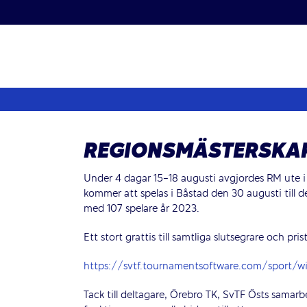
Fortsätt
till
innehållet
REGIONSMÄSTERSKAP
Under 4 dagar 15-18 augusti avgjordes RM ute i Ö
kommer att spelas i Båstad den 30 augusti till 
med 107 spelare år 2023.
Ett stort grattis till samtliga slutsegrare och pr
https://svtf.tournamentsoftware.com/sport
Tack till deltagare, Örebro TK, SvTF Östs samarb