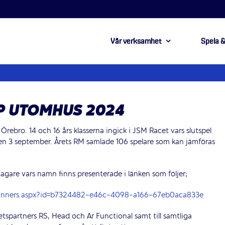
Vår verksamhet
Spela &
 UTOMHUS 2024
rebro. 14 och 16 års klasserna ingick i JSM Racet vars slutspel
den 3 september. Årets RM samlade 106 spelare som kan jämföras
istagare vars namn finns presenterade i länken som följer;
/winners.aspx?id=b7324482-e46c-4098-a166-67eb0aca833e
etspartners RS, Head och Ar Functional samt till samtliga