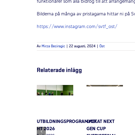
funktionärer som alla bidrog till att arrangeman
Bilderna på många av pristagarna hittar ni på S
https://www.instagram.com/svtf_ost/
Av
Mirza Beciragic
|
22 augusti, 2024
|
Öst
Relaterade inlägg
UTBILDNINGSPROGRAMMET
LYCKAT NEXT
HT 2026
GEN CUP