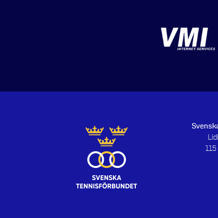
Svenska
Li
115