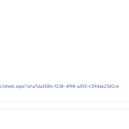
factsheet.aspx?id=a7da458b-f238-4f98-a105-c594a62582c6