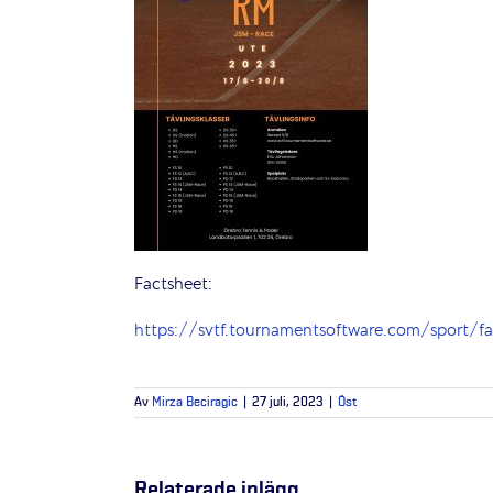
Factsheet:
https://svtf.tournamentsoftware.com/sport/
Av
Mirza Beciragic
|
27 juli, 2023
|
Öst
Relaterade inlägg