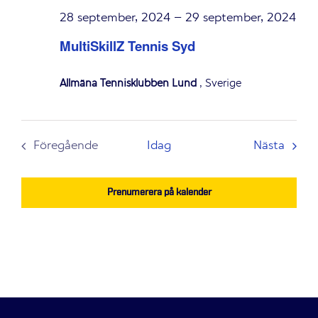
28 september, 2024
–
29 september, 2024
MultiSkillZ Tennis Syd
Allmäna Tennisklubben Lund
, Sverige
Even
Föregående
Idag
Nästa
Evenemang
Prenumerera på kalender