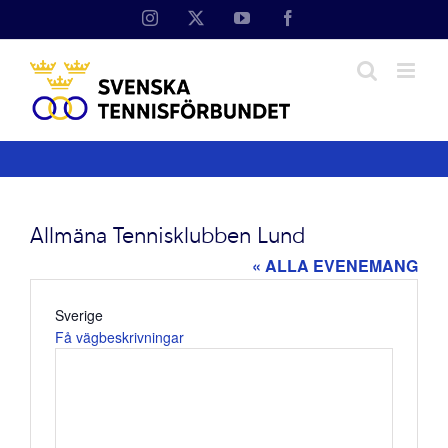
Fortsätt
Instagram
X
YouTube
Facebook
till
innehållet
Allmäna Tennisklubben Lund
« ALLA EVENEMANG
Adress
Sverige
Få vägbeskrivningar