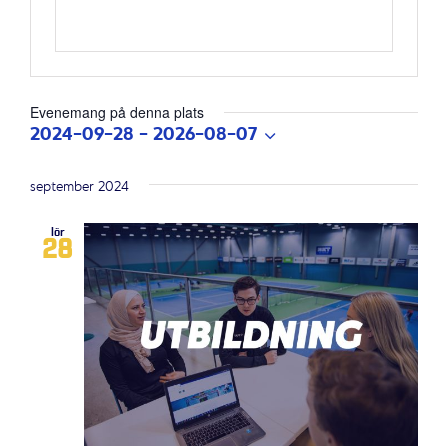
Evenemang på denna plats
2024-09-28
 - 
2026-08-07
Välj
datum.
september 2024
lör
28