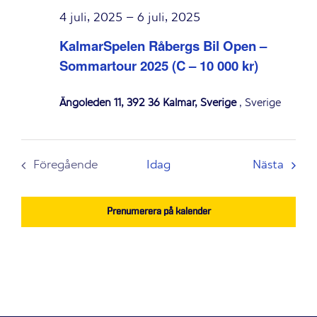
4 juli, 2025
–
6 juli, 2025
KalmarSpelen Råbergs Bil Open –
Sommartour 2025 (C – 10 000 kr)
Ängöleden 11, 392 36 Kalmar, Sverige
, Sverige
Even
Föregående
Idag
Nästa
Evenemang
Prenumerera på kalender