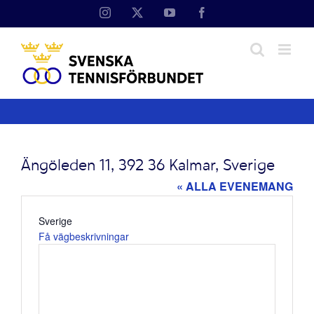
Fortsätt
Instagram
X
YouTube
Facebook
till
innehållet
Ängöleden 11, 392 36 Kalmar, Sverige
« ALLA EVENEMANG
Adress
Sverige
Få vägbeskrivningar