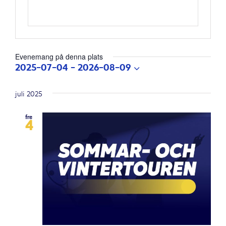
Evenemang på denna plats
2025-07-04
 - 
2026-08-09
Välj
datum.
juli 2025
fre
4