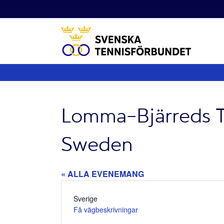
Fortsätt
till
innehållet
Lomma-Bjärreds Te
Sweden
« ALLA EVENEMANG
Adress
Sverige
Få vägbeskrivningar