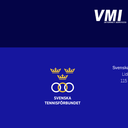
Svenska
Li
115