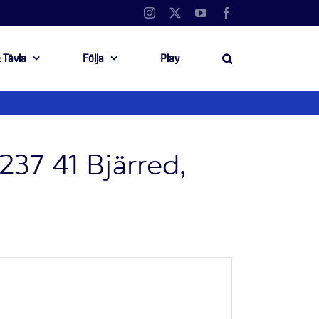
Instagram
X
YouTube
Facebook
 Tävla
Följa
Play
237 41 Bjärred,