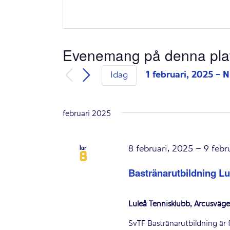
Evenemang på denna pla
1 februari, 2025
 - 
N
Idag
Välj
datum.
februari 2025
8 februari, 2025
–
9 febr
lör
8
Bastränarutbildning Lu
Luleå Tennisklubb, Arcusväge
SvTF Bastränarutbildning är 