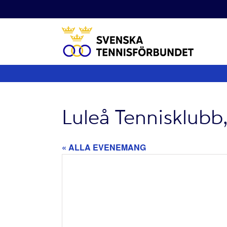
Fortsätt
till
innehållet
Luleå Tennisklubb
« ALLA EVENEMANG