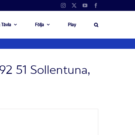
Instagram
X
YouTube
Facebook
 Tävla
Följa
Play
92 51 Sollentuna,