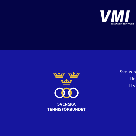
Svenska
Li
115