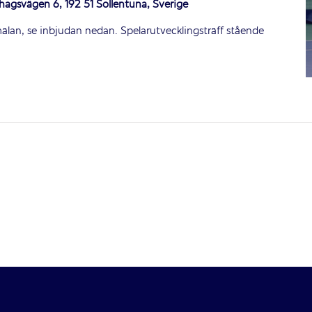
hagsvägen 6, 192 51 Sollentuna, Sverige
lan, se inbjudan nedan. Spelarutvecklingsträff stående