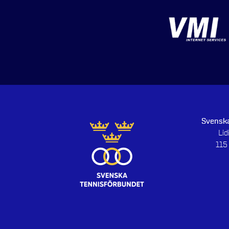
Svenska
Li
115