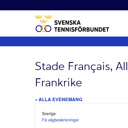
Fortsätt
till
innehållet
Stade Français, Al
Frankrike
« ALLA EVENEMANG
Adress
Sverige
Få vägbeskrivningar