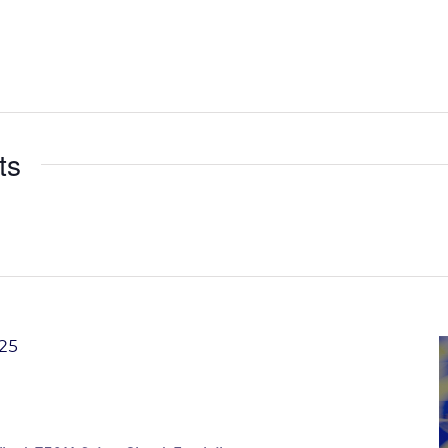
ts
025