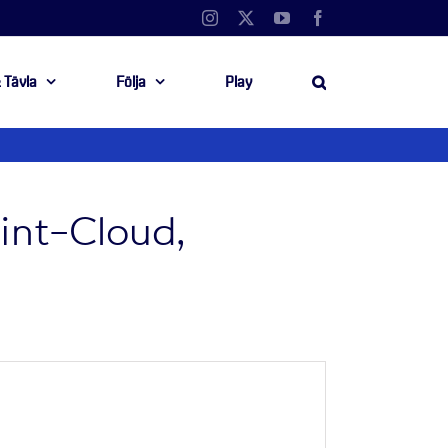
Instagram
X
YouTube
Facebook
 Tävla
Följa
Play
aint-Cloud,