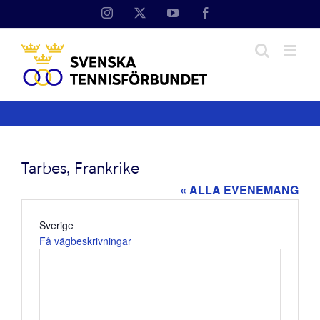
Fortsätt
Instagram
X
YouTube
Facebook
till
innehållet
Tarbes, Frankrike
« ALLA EVENEMANG
Adress
Sverige
Få vägbeskrivningar