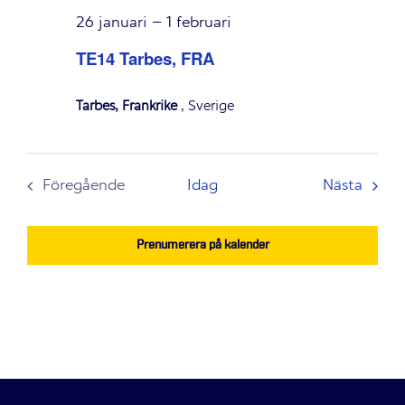
26 januari
–
1 februari
TE14 Tarbes, FRA
Tarbes, Frankrike
, Sverige
Even
Föregående
Idag
Nästa
Evenemang
Prenumerera på kalender