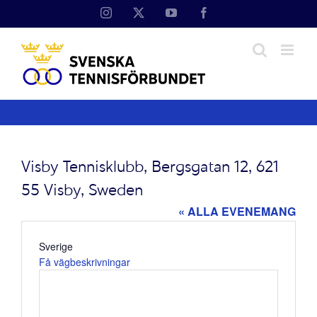
Fortsätt
Instagram
X
YouTube
Facebook
till
innehållet
Visby Tennisklubb, Bergsgatan 12, 621
55 Visby, Sweden
« ALLA EVENEMANG
Adress
Sverige
Få vägbeskrivningar