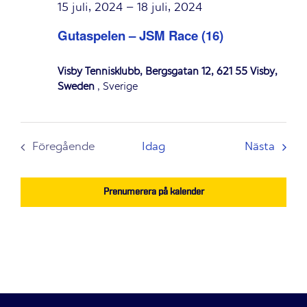
15 juli, 2024
–
18 juli, 2024
Gutaspelen – JSM Race (16)
Visby Tennisklubb, Bergsgatan 12, 621 55 Visby,
Sweden
, Sverige
Even
Föregående
Idag
Nästa
Evenemang
Prenumerera på kalender