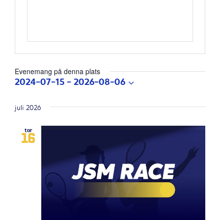
Evenemang på denna plats
2024-07-15
 - 
2026-08-06
Välj
datum.
juli 2026
tor
16