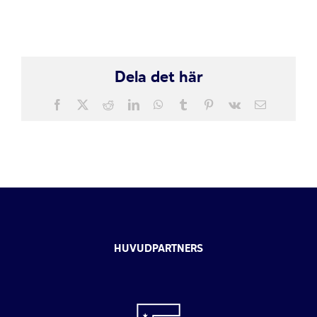
Dela det här
Facebook
X
Reddit
LinkedIn
WhatsApp
Tumblr
Pinterest
Vk
E-
post
HUVUDPARTNERS