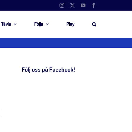
Instagram
X
YouTube
Facebook
 Tävla
Följa
Play
Följ oss på Facebook!