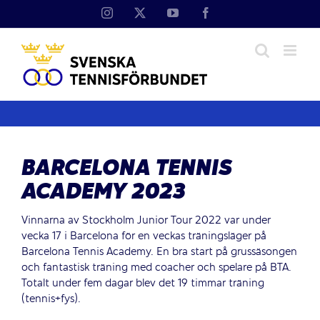
Fortsätt
Instagram
X
YouTube
Facebook
till
innehållet
BARCELONA TENNIS
ACADEMY 2023
Vinnarna av Stockholm Junior Tour 2022 var under
vecka 17 i Barcelona för en veckas träningsläger på
Barcelona Tennis Academy. En bra start på grussäsongen
och fantastisk träning med coacher och spelare på BTA.
Totalt under fem dagar blev det 19 timmar träning
(tennis+fys).