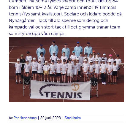
Campen. Platserna fylldes snabbt och totalt deltog 64
barn i åldern 10-12 år. Varje camp innehöll 19 timmars
tennis/fys samt kvällsteori. Spelare och ledare bodde på
Nynäsgården. Tack till alla spelare som deltog och
kämpade väl och stort tack till det grymma tränar team
som styrde upp våra camps.
Av
Per Henricsson
|
20 juni, 2023
|
Stockholm