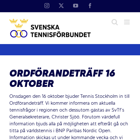
Fortsätt
Instagram
X
YouTube
Facebook
till
innehållet
ORDFÖRANDETRÄFF 16
OKTOBER
Onsdagen den 16 oktober bjuder Tennis Stockholm in till
Ordförandeträff. Vi kommer informera om aktuella
tennisfrågor i regionen och dessutom gästas av SvTf´s
Generalsekreterare, Christer Sjöö. Förutom värdefull
information bjuds alla på möjligheten att efteråt gå och
titta på världstennis i BNP Paribas Nordic Open.
Information skickas ut under kommande vecka och vi