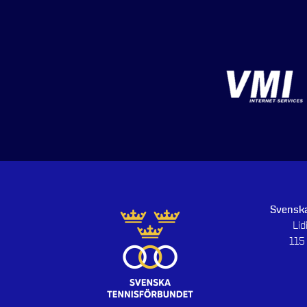
Svenska
Li
115