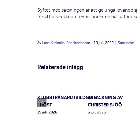
Syftet med satsningen är att ge unga lovande s
för att utveckla sin tennis under de bästa förut
Av
Lena Kubicska
,
Per Henricsson
|
10 juli, 2022
|
Stockholm
Relaterade inlägg
KLUBBTRÄNARUTBILDNING
AVTACKNING AV
I HÖST
CHRISTER SJÖÖ
15 juli, 2026
6 juli, 2026