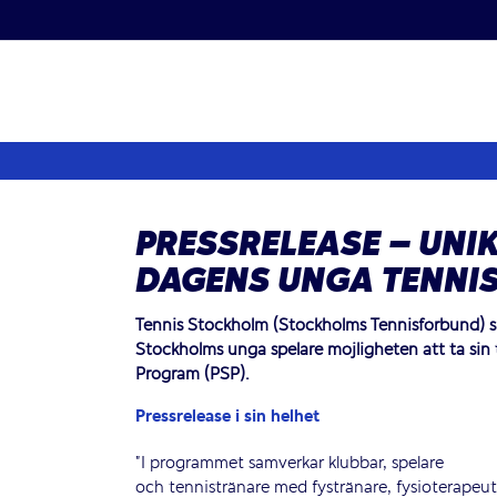
Fortsätt
till
innehållet
PRESSRELEASE – UNI
DAGENS UNGA TENNI
Tennis Stockholm (Stockholms Tennisförbund) 
Stockholms unga spelare möjligheten att ta sin
Program (PSP).
Pressrelease i sin helhet
”I programmet samverkar klubbar, spelare
och tennistränare med fystränare, fysioterapeute