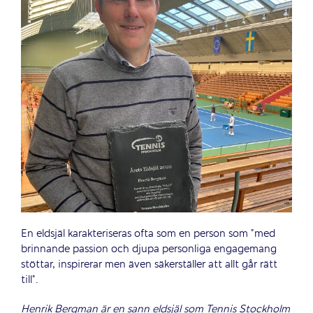
En eldsjäl karakteriseras ofta som en person som ”med
brinnande passion och djupa personliga engagemang
stöttar, inspirerar men även säkerställer att allt går rätt
till”.
Henrik Bergman är en sann eldsjäl som Tennis Stockholm