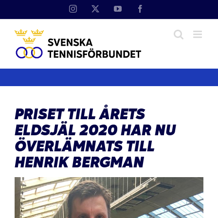
Fortsätt
Instagram
X
YouTube
Facebook
till
innehållet
PRISET TILL ÅRETS
ELDSJÄL 2020 HAR NU
ÖVERLÄMNATS TILL
HENRIK BERGMAN