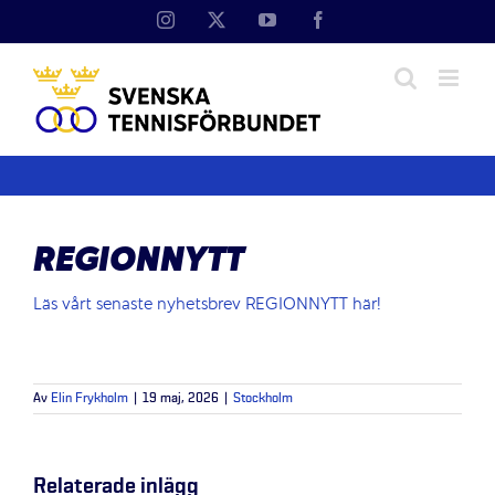
Fortsätt
Instagram
X
YouTube
Facebook
till
innehållet
REGIONNYTT
Läs vårt senaste nyhetsbrev REGIONNYTT här!
Av
Elin Frykholm
|
19 maj, 2026
|
Stockholm
Relaterade inlägg