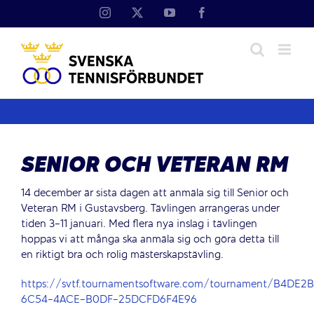
Fortsätt
Instagram
X
YouTube
Facebook
till
innehållet
SENIOR OCH VETERAN RM
14 december är sista dagen att anmäla sig till Senior och
Veteran RM i Gustavsberg. Tävlingen arrangeras under
tiden 3-11 januari. Med flera nya inslag i tävlingen
hoppas vi att många ska anmäla sig och göra detta till
en riktigt bra och rolig mästerskapstävling.
https://svtf.tournamentsoftware.com/tournament/B4DE2
6C54-4ACE-B0DF-25DCFD6F4E96