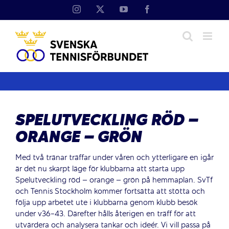
Fortsätt
Instagram
X
YouTube
Facebook
till
innehållet
SPELUTVECKLING RÖD –
ORANGE – GRÖN
Med två tränar träffar under våren och ytterligare en igår
är det nu skarpt läge för klubbarna att starta upp
Spelutveckling röd – orange – grön på hemmaplan. SvTf
och Tennis Stockholm kommer fortsätta att stötta och
följa upp arbetet ute i klubbarna genom klubb besök
under v36-43. Därefter hålls återigen en träff för att
utvärdera och analysera tankar och ideér. Vi vill passa på