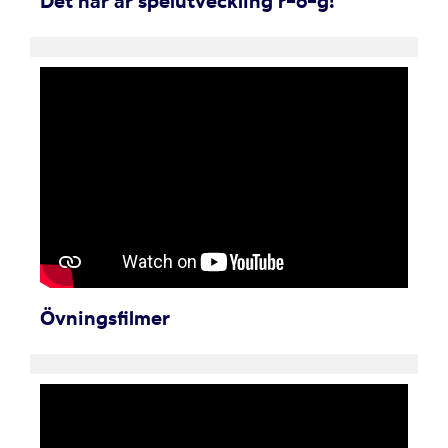
Det här är spelutveckling r-o-g!
Övningsfilmer