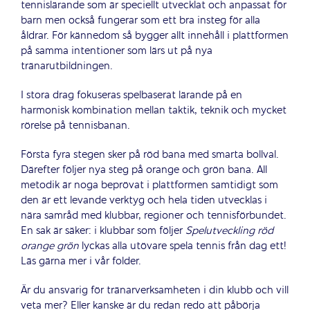
tennislärande som är speciellt utvecklat och anpassat för
barn men också fungerar som ett bra insteg för alla
åldrar. För kännedom så bygger allt innehåll i plattformen
på samma intentioner som lärs ut på nya
tränarutbildningen.
I stora drag fokuseras spelbaserat lärande på en
harmonisk kombination mellan taktik, teknik och mycket
rörelse på tennisbanan.
Första fyra stegen sker på röd bana med smarta bollval.
Därefter följer nya steg på
orange
och grön bana. All
metodik är noga beprövat i plattformen samtidigt som
den är ett levande verktyg och hela tiden utvecklas i
nära samråd med klubbar, regioner och tennisförbundet.
En sak är säker: i klubbar som följer
Spelutveckling
röd
orange
grön
lyckas alla utövare spela tennis från dag ett!
Läs gärna mer i vår folder.
Är du ansvarig för tränarverksamheten i din klubb och vill
veta mer? Eller kanske är du redan redo att påbörja