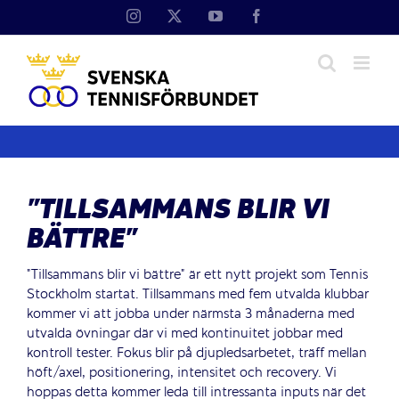
Fortsätt
Instagram
X
YouTube
Facebook
till
innehållet
”TILLSAMMANS BLIR VI
BÄTTRE”
”Tillsammans blir vi bättre” är ett nytt projekt som Tennis
Stockholm startat. Tillsammans med fem utvalda klubbar
kommer vi att jobba under närmsta 3 månaderna med
utvalda övningar där vi med kontinuitet jobbar med
kontroll tester. Fokus blir på djupledsarbetet, träff mellan
höft/axel, positionering, intensitet och recovery. Vi
hoppas detta kommer leda till intressanta inputs när det