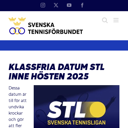
Fortsätt
Instagram
X
YouTube
Facebook
till
innehållet
KLASSFRIA DATUM STL
INNE HÖSTEN 2025
Dessa
datum är
till för att
undvika
krockar
och gör
att fler