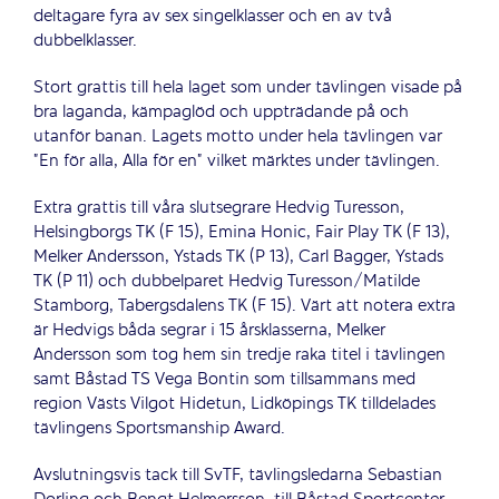
deltagare fyra av sex singelklasser och en av två
dubbelklasser.
Stort grattis till hela laget som under tävlingen visade på
bra laganda, kämpaglöd och uppträdande på och
utanför banan. Lagets motto under hela tävlingen var
”En för alla, Alla för en” vilket märktes under tävlingen.
Extra grattis till våra slutsegrare Hedvig Turesson,
Helsingborgs TK (F 15), Emina Honic, Fair Play TK (F 13),
Melker Andersson, Ystads TK (P 13), Carl Bagger, Ystads
TK (P 11) och dubbelparet Hedvig Turesson/Matilde
Stamborg, Tabergsdalens TK (F 15). Värt att notera extra
är Hedvigs båda segrar i 15 årsklasserna, Melker
Andersson som tog hem sin tredje raka titel i tävlingen
samt Båstad TS Vega Bontin som tillsammans med
region Västs Vilgot Hidetun, Lidköpings TK tilldelades
tävlingens Sportsmanship Award.
Avslutningsvis tack till SvTF, tävlingsledarna Sebastian