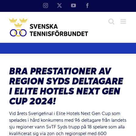
Fortsätt
Instagram
X
YouTube
Facebook
till
innehållet
BRA PRESTATIONER AV
REGION SYDS DELTAGARE
I ELITE HOTELS NEXT GEN
CUP 2024!
Vid årets Sverigefinal i Elite Hotels Next Gen Cup som
spelades i hård konkurrens med 96 deltagare från landets
sju regioner vann SvTF Syds trupp på 18 spelare som alla
kvalificerat sig via zon och regionspel med 600