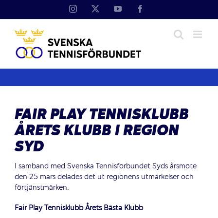
Fortsätt
Instagram
X
YouTube
Facebook
till
innehållet
FAIR PLAY TENNISKLUBB
ÅRETS KLUBB I REGION
SYD
I samband med Svenska Tennisförbundet Syds årsmöte
den 25 mars delades det ut regionens utmärkelser och
förtjänstmärken.
Fair Play Tennisklubb Årets Bästa Klubb