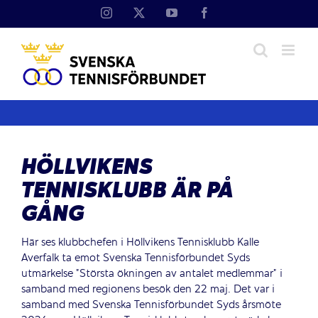
Fortsätt
Instagram
X
YouTube
Facebook
till
innehållet
HÖLLVIKENS
TENNISKLUBB ÄR PÅ
GÅNG
Här ses klubbchefen i Höllvikens Tennisklubb Kalle
Averfalk ta emot Svenska Tennisförbundet Syds
utmärkelse ”Största ökningen av antalet medlemmar” i
samband med regionens besök den 22 maj. Det var i
samband med Svenska Tennisförbundet Syds årsmöte