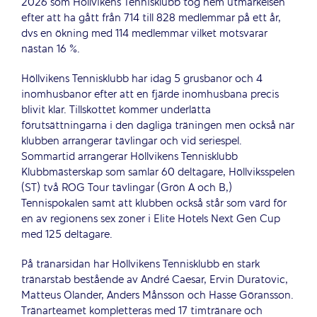
2026 som Höllvikens Tennisklubb tog hem utmärkelsen
efter att ha gått från 714 till 828 medlemmar på ett år,
dvs en ökning med 114 medlemmar vilket motsvarar
nästan 16 %.
Höllvikens Tennisklubb har idag 5 grusbanor och 4
inomhusbanor efter att en fjärde inomhusbana precis
blivit klar. Tillskottet kommer underlätta
förutsättningarna i den dagliga träningen men också när
klubben arrangerar tävlingar och vid seriespel.
Sommartid arrangerar Höllvikens Tennisklubb
Klubbmästerskap som samlar 60 deltagare, Höllviksspelen
(ST) två ROG Tour tävlingar (Grön A och B,)
Tennispokalen samt att klubben också står som värd för
en av regionens sex zoner i Elite Hotels Next Gen Cup
med 125 deltagare.
På tränarsidan har Höllvikens Tennisklubb en stark
tränarstab bestående av André Caesar, Ervin Duratovic,
Matteus Olander, Anders Månsson och Hasse Göransson.
Tränarteamet kompletteras med 17 timtränare och