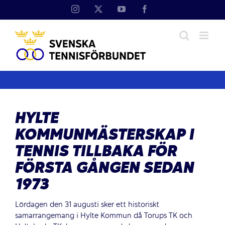
Fortsätt
Instagram
X
YouTube
Facebook
till
innehållet
HYLTE
KOMMUNMÄSTERSKAP I
TENNIS TILLBAKA FÖR
FÖRSTA GÅNGEN SEDAN
1973
Lördagen den 31 augusti sker ett historiskt
samarrangemang i Hylte Kommun då Torups TK och