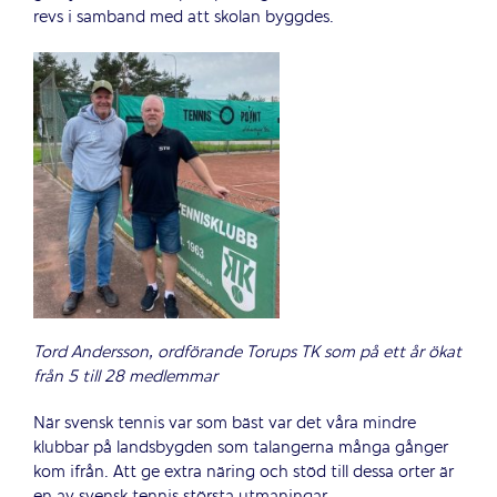
revs i samband med att skolan byggdes.
Tord Andersson, ordförande Torups TK som på ett år ökat
från 5 till 28 medlemmar
När svensk tennis var som bäst var det våra mindre
klubbar på landsbygden som talangerna många gånger
kom ifrån. Att ge extra näring och stöd till dessa orter är
en av svensk tennis största utmaningar.