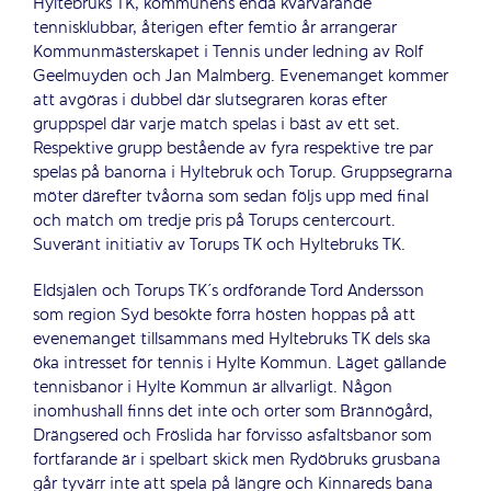
Hyltebruks TK, kommunens enda kvarvarande
tennisklubbar, återigen efter femtio år arrangerar
Kommunmästerskapet i Tennis under ledning av Rolf
Geelmuyden och Jan Malmberg. Evenemanget kommer
att avgöras i dubbel där slutsegraren koras efter
gruppspel där varje match spelas i bäst av ett set.
Respektive grupp bestående av fyra respektive tre par
spelas på banorna i Hyltebruk och Torup. Gruppsegrarna
möter därefter tvåorna som sedan följs upp med final
och match om tredje pris på Torups centercourt.
Suveränt initiativ av Torups TK och Hyltebruks TK.
Eldsjälen och Torups TK´s ordförande Tord Andersson
som region Syd besökte förra hösten hoppas på att
evenemanget tillsammans med Hyltebruks TK dels ska
öka intresset för tennis i Hylte Kommun. Läget gällande
tennisbanor i Hylte Kommun är allvarligt. Någon
inomhushall finns det inte och orter som Brännögård,
Drängsered och Fröslida har förvisso asfaltsbanor som
fortfarande är i spelbart skick men Rydöbruks grusbana
går tyvärr inte att spela på längre och Kinnareds bana