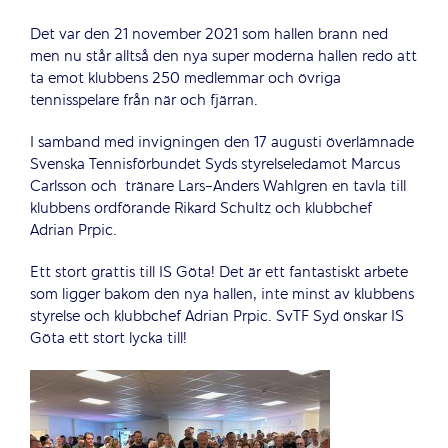
Det var den 21 november 2021 som hallen brann ned
men nu står alltså den nya super moderna hallen redo att
ta emot klubbens 250 medlemmar och övriga
tennisspelare från när och fjärran.
I samband med invigningen den 17 augusti överlämnade
Svenska Tennisförbundet Syds styrelseledamot Marcus
Carlsson och tränare Lars-Anders Wahlgren en tavla till
klubbens ordförande Rikard Schultz och klubbchef
Adrian Prpic.
Ett stort grattis till IS Göta! Det är ett fantastiskt arbete
som ligger bakom den nya hallen, inte minst av klubbens
styrelse och klubbchef Adrian Prpic. SvTF Syd önskar IS
Göta ett stort lycka till!