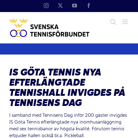
Fortsätt
Instagram
X
YouTube
Facebook
till
innehållet
IS GÖTA TENNIS NYA
EFTERLÄNGTADE
TENNISHALL INVIGDES PÅ
TENNISENS DAG
I samband med Tennisens Dag inför 200 gäster invigdes
IS Göta Tennis efterlängtade nya inomhusanläggning
med sex tennisbanor av högsta kvalité. Förutom tennis
erbjuder hallen också bl.a. Pickleball.