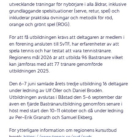
utvecklande träningar för nybörjare i alla åldrar, inklusive
grundläggande spelsituationer (serve, retur, spel) och
inkluderar praktiska övningar och metodik för röd,
orange och grönt spel (ROG).
För att få utbildningen krävs att deltagaren är medlem i
en förening ansluten till SvTF, har erfarenheter av att
spela tennis och har testat att vara tennistränare.
Regionens mål 2026 är att utbilda 96 Bastränare vilket
kan jämföras med att 77 tränare genomförde
utbildningen 2025.
Den 6-7 juni samlade årets tredje utbildning 16 deltagare
under ledning av Ulf Öller och Daniel Brodén.
Utbildningen avslutas i Båstad den 5-6 september där
även en fjärde Bastränarutbildning genomförs senare i
höst med start den 10-11 oktober och då under ledning
av Per-Erik Granath och Samuel Ekberg.
För ytterligare information om regionens kursutbud