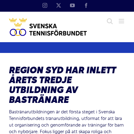
Fortsätt
Instagram
X
YouTube
Facebook
till
innehållet
REGION SYD HAR INLETT
ÅRETS TREDJE
UTBILDNING AV
BASTRÄNARE
Bastränarutbildningen är det första steget i Svenska
Tennisförbundets tränarutbildning, utformat för att lära
ut organisering och genomförande av träningar för barn
och nybörjare. Fokus ligger på att skapa roliga och