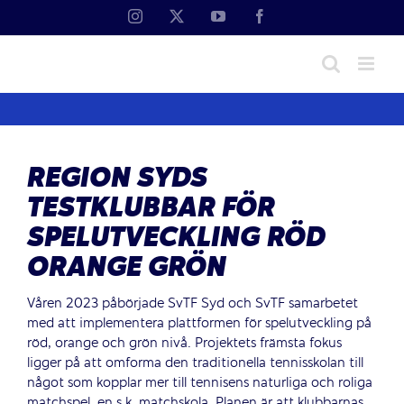
Fortsätt
Instagram
X
YouTube
Facebook
till
innehållet
REGION SYDS
TESTKLUBBAR FÖR
SPELUTVECKLING RÖD
ORANGE GRÖN
Våren 2023 påbörjade SvTF Syd och SvTF samarbetet
med att implementera plattformen för spelutveckling på
röd, orange och grön nivå. Projektets främsta fokus
ligger på att omforma den traditionella tennisskolan till
något som kopplar mer till tennisens naturliga och roliga
matchspel, en s.k. matchskola. Planen är att klubbarnas