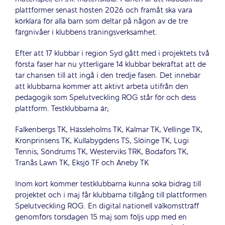
plattformer senast hösten 2026 och framåt ska vara
körklara för alla barn som deltar på någon av de tre
färgnivåer i klubbens träningsverksamhet.
Efter att 17 klubbar i region Syd gått med i projektets två
första faser har nu ytterligare 14 klubbar bekräftat att de
tar chansen till att ingå i den tredje fasen. Det innebär
att klubbarna kommer att aktivt arbeta utifrån den
pedagogik som Spelutveckling ROG står för och dess
plattform. Testklubbarna är;
Falkenbergs TK, Hässleholms TK, Kalmar TK, Vellinge TK,
Kronprinsens TK, Kullabygdens TS, Slöinge TK, Lugi
Tennis, Söndrums TK, Westerviks TRK, Bodafors TK,
Tranås Lawn TK, Eksjö TF och Aneby TK
Inom kort kommer testklubbarna kunna söka bidrag till
projektet och i maj får klubbarna tillgång till plattformen
Spelutveckling ROG. En digital nationell välkomstträff
genomförs torsdagen 15 maj som följs upp med en