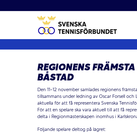
Fortsätt
till
innehållet
REGIONENS FRÄMSTA 
BÅSTAD
Den 11-12 november samlades regionens främsta 
tillsammans under ledning av Oscar Forsell och 
aktuella för att få representera Svenska Tennisf
För att en spelare ska vara aktuell till att få r
delta i Regionmästerskapen inomhus i Karlskro
Följande spelare deltog på lägret: