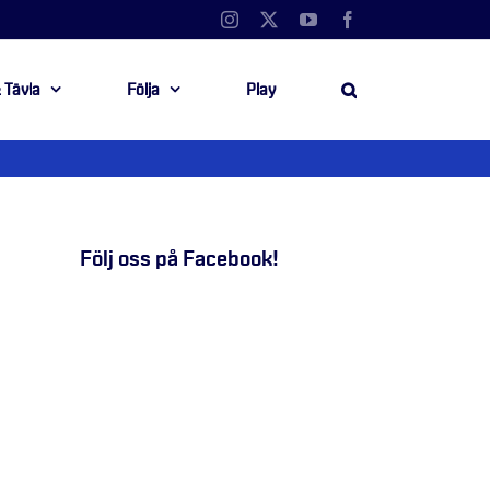
Instagram
X
YouTube
Facebook
 Tävla
Följa
Play
Följ oss på Facebook!