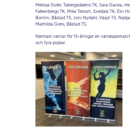
Melissa Güler, Tabergsdalens TK, Sara Gacea, He
Falkenbergs TK, Mika Testart, Svedala TK, Elvi
Bontin, Båstad TS, Joni Nydahl, Växjö TS, Nadj
Mathilda Giers, Båstad TS.
Närmast väntar för 13-åringar en vänskapsmatc
och fyra pojkar.