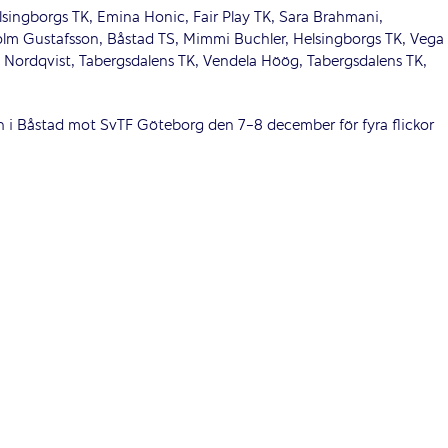
lsingborgs TK, Emina Honic, Fair Play TK, Sara Brahmani,
 Holm Gustafsson, Båstad TS, Mimmi Buchler, Helsingborgs TK, Vega
a Nordqvist, Tabergsdalens TK, Vendela Höög, Tabergsdalens TK,
h i Båstad mot SvTF Göteborg den 7-8 december för fyra flickor