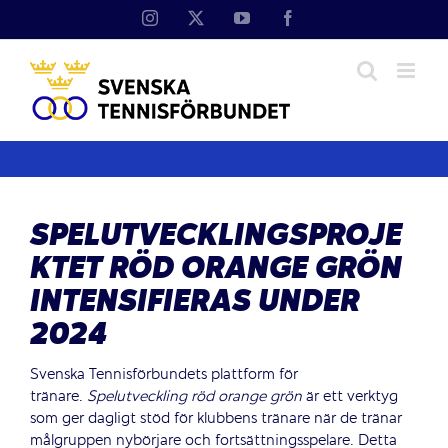
Fortsätt
Instagram
X
YouTube
Facebook
till
innehållet
SPELUTVECKLINGSPROJE
KTET RÖD ORANGE GRÖN
INTENSIFIERAS UNDER
2024
Svenska Tennisförbundets plattform för
tränare.
Spelutveckling
röd
orange
grön
är ett verktyg
som ger dagligt stöd för klubbens tränare när de tränar
målgruppen nybörjare och fortsättningsspelare. Detta