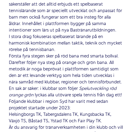
säkerställer att det alltid erbjuds ett spelbaserat
tennislärande som är speciellt utvecklat och anpassat för
barn men också fungerar som ett bra insteg för alla
åldrar. Innehållet i plattformen bygger på samma
intentioner som lärs ut på nya Bastränarutbildningen.
I stora drag fokuseras spelbaserat lärande på en
harmonisk kombination mellan taktik, teknik och mycket
rörelse på tennisbanan.
Första fyra stegen sker på röd bana med smarta bollval.
Därefter följer nya steg på
orange
och grön bana. All
metodik är noga beprövat i plattformen samtidigt som
den är ett levande verktyg som hela tiden utvecklas i
nära samråd med klubbar, regioner och tennisförbundet.
En sak är säker: i klubbar som följer
Spelutveckling
röd
orange
grön
lyckas alla utövare spela tennis från dag ett!
Följande klubbar i region Syd har varit med sedan
projektet startade under 2023:
Helsingborgs TK, Tabergsdalens TK, Kungsbacka TK,
Växjö TS, Båstad TS, Ystad TK och Fair Play TK.
Är du ansvarig för tränarverksamheten i din klubb och vill