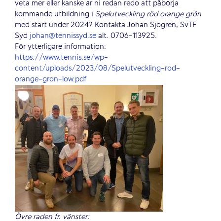
veta mer eller kanske är ni redan redo att påbörja
kommande utbildning i
Spelutveckling
röd
orange
grön
med start under 2024? Kontakta Johan Sjögren, SvTF
Syd
johan@tennissyd.se
alt. 0706-113925.
För ytterligare information:
https://www.tennis.se/wp-
content/uploads/2023/08/Spelutveckling-rod-
orange-gron-low.pdf
Övre raden fr. vänster: