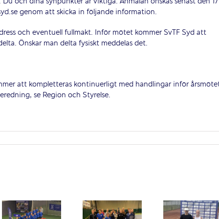
 Du och dina synpunkter är viktiga. Anmälan önskas senast den 17
syd.se genom att skicka in följande information.
ess och eventuell fullmakt. Inför mötet kommer SvTF Syd att
 delta. Önskar man delta fysiskt meddelas det.
mer att kompletteras kontinuerligt med handlingar inför årsmötet
eredning, se Region och Styrelse.