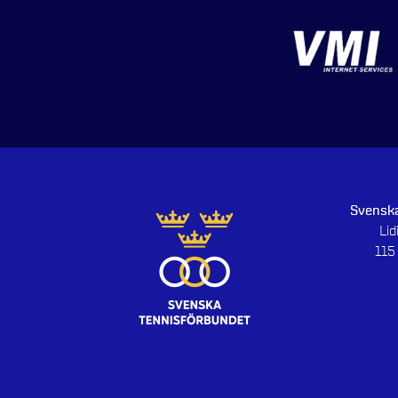
Svenska
Li
115