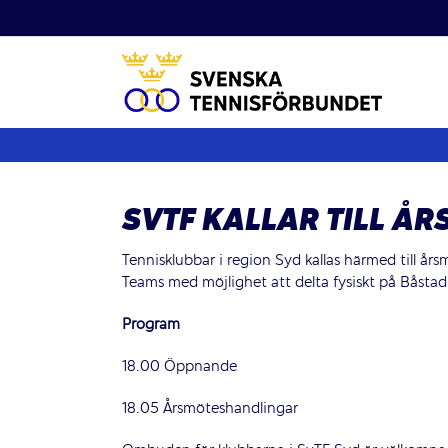
Fortsätt
till
innehållet
SVTF KALLAR TILL Å
Tennisklubbar i region Syd kallas härmed till å
Teams med möjlighet att delta fysiskt på Båstad
Program
18.00 Öppnande
18.05 Årsmöteshandlingar