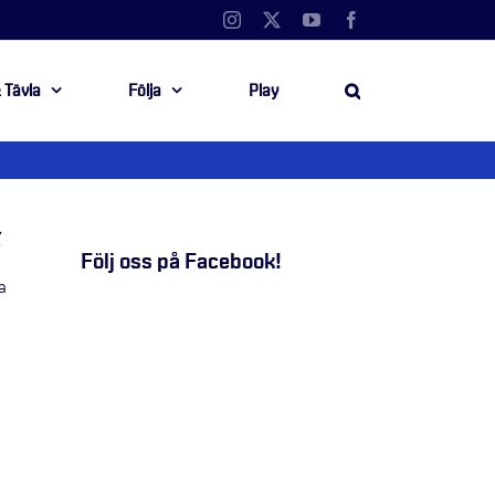
Instagram
X
YouTube
Facebook
 Tävla
Följa
Play
S
Följ oss på Facebook!
a