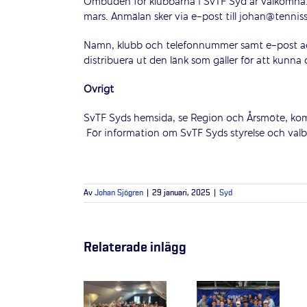
Ombuden för klubbarna i SvTF Syd är välkomna.
mars. Anmälan sker via e-post till johan@tennis
Namn, klubb och telefonnummer samt e-post adr
distribuera ut den länk som gäller för att kunna
Övrigt
SvTF Syds hemsida, se Region och Årsmöte, kom
För information om SvTF Syds styrelse och valb
Av
Johan Sjögren
|
29 januari, 2025
|
Syd
Relaterade inlägg