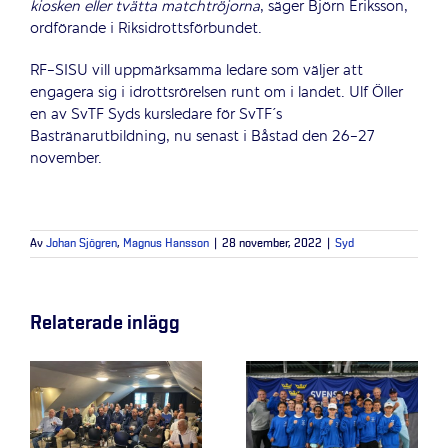
kiosken eller tvätta matchtröjorna
, säger Björn Eriksson,
ordförande i Riksidrottsförbundet.
RF-SISU vill uppmärksamma ledare som väljer att
engagera sig i idrottsrörelsen runt om i landet. Ulf Öller
en av SvTF Syds kursledare för SvTF´s
Bastränarutbildning, nu senast i Båstad den 26-27
november.
Av
Johan Sjögren
,
Magnus Hansson
|
28 november, 2022
|
Syd
Relaterade inlägg