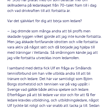
RF SISU har pratat med Ulf som berättar mer om
skillnaderna på ledarskapet från 70-talet fram till i dag
och vad drivkraften till att fortsätta är.
Var det självklart för dig att börja som ledare?
– Jag drömde som många andra att bli proffs men
skadade ryggen vilket gjorde att jag inte kunde fortsätta.
Men jag älskade fortfarande idrotten och ville fortsätta
vara aktiv på något sätt och då började jag hjälpa till
med träningar i Vetlanda. Så småningom kände jag att
jag ville fortsätta utvecklas inom ledarrollen.
I samband med detta fick Ulf en fråga av Smålands
tennisförbund om han ville utbilda andra till att bli
tränare och ledare. Det här var samtidigt som Björn
Borgs storhetstid och tennisen var på väg uppåt i
Sverige vad gällde både aktiva spelare och ledare.
Efterfrågan på att bli ledare var stor och för att få fler
ledare krävdes utbildning, och utbildningsledare, något
Ulf tyckte lät roligt och var snabb att tacka ja till. Sedan