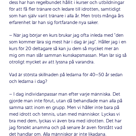
dess har han regelbundet hållit i kurser och utbildningar
för att få fler tränare och ledare till idrotten, samtidigt
som han själv varit tränare i alla år. Men trots många års
erfarenhet lär han sig fortfarande nya saker.
– När jag börjar en kurs brukar jag ofta inleda med ”den
som kommer lära sig mest här i dag är jag”. Håller jag i en
kurs för 20 deltagare så kan ju dem så mycket mer än
mig om man slår samman kunskapsmassan. Man lär sig så
otroligt mycket av att lyssna på varandra.
Vad är största skillnaden på ledarna för 40–50 år sedan
och ledarna i dag?
– I dag individanpassar man efter varje människa. Det
gjorde man inte förut, utan då behandlade man alla på
samma sätt inom en grupp. Men vi håller inte bara på
med idrott och tennis, utan med människor. Lyckas vi
bra med dem, lyckas vi även bra med idrotten. Det har
jag försökt anamma och på senare år även förstått vad
det handlar om. Alla människor är inte likadana.