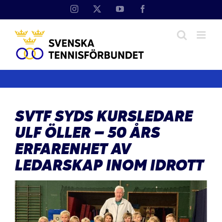
Fortsätt
Instagram
X
YouTube
Facebook
till
innehållet
SVTF SYDS KURSLEDARE
ULF ÖLLER – 50 ÅRS
ERFARENHET AV
LEDARSKAP INOM IDROTT