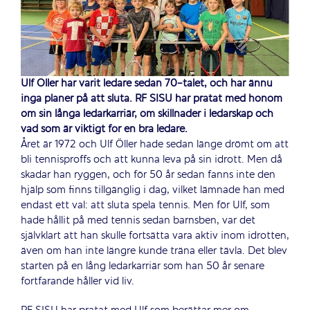
Ulf Öller har varit ledare sedan 70-talet, och har ännu
inga planer på att sluta. RF SISU har pratat med honom
om sin långa ledarkarriär, om skillnader i ledarskap och
vad som är viktigt för en bra ledare.
Året är 1972 och Ulf Öller hade sedan länge drömt om att
bli tennisproffs och att kunna leva på sin idrott. Men då
skadar han ryggen, och för 50 år sedan fanns inte den
hjälp som finns tillgänglig i dag, vilket lämnade han med
endast ett val: att sluta spela tennis. Men för Ulf, som
hade hållit på med tennis sedan barnsben, var det
självklart att han skulle fortsätta vara aktiv inom idrotten,
även om han inte längre kunde träna eller tävla. Det blev
starten på en lång ledarkarriär som han 50 år senare
fortfarande håller vid liv.