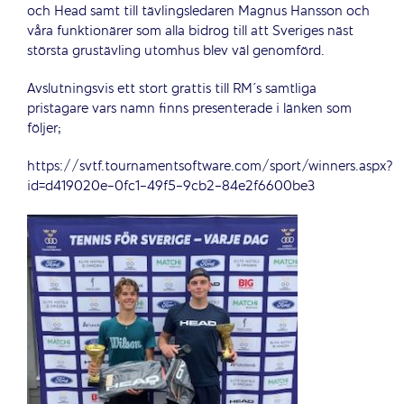
och Head samt till tävlingsledaren Magnus Hansson och
våra funktionärer som alla bidrog till att Sveriges näst
största grustävling utomhus blev väl genomförd.
Avslutningsvis ett stort grattis till RM´s samtliga
pristagare vars namn finns presenterade i länken som
följer;
https://svtf.tournamentsoftware.com/sport/winners.aspx?
id=d419020e-0fc1-49f5-9cb2-84e2f6600be3