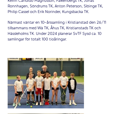
Kevin Candido Magnusson, Falkenbergs TK, Jonas
Ronnhagen, Söndrums TK, Anton Peterson, Slöinge TK,
Philip Cassel och Erik Norinder, Kungsbacka TK.
Närmast väntar en 10-årssamling i Kristianstad den 26/11
tillsammans med Wä TK, Åhus TK, Kristianstads TK och
Hässleholms TK. Under 2024 planerar SvTF Sysd ca. 10
samlingar för totalt 100 tioåringar.