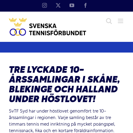
Fortsätt
Instagram
X
YouTube
Facebook
till
innehållet
TRE LYCKADE 10-
ÅRSSAMLINGAR I SKÅNE,
BLEKINGE OCH HALLAND
UNDER HÖSTLOVET!
SvTF Syd har under höstlovet genomfört tre 10-
årssamlingar i regionen. Varje samling består av tre
timmars tennis med inriktning på mycket poängspel,
tennissnack, fika och en kortare föräldrainformation.