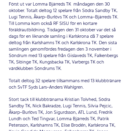
Först ut var Lomma Bjärreds TK måndagen den 30
oktober. Totalt deltog 12 spelare från Södra Sandby TK,
Lugi Tennis, Åkarp-Burlövs TK och Lomma-Bjärreds TK.
Till Lomma kom också RF SISU för en kortare
föräldrautbildning. Tisdagen den 31 oktober var det så
dags för en liknande samling i Karlskrona då 7 spelare
deltog från Karlshamns TK och Karlskrona TK. Den sista
samlingen genomfördes fredagen den 3 november i
Söndrum med 13 spelare från Gislaveds TK, Falkenbergs
TK, Slöinge TK, Kungsbacka TK, Varbergs TK och
värdklubben Söndrums TK.
Totalt deltog 32 spelare tillsammans med 13 klubbtränare
och SvTF Syds Lars-Anders Wahlgren.
Stort tack till klubbtränarna Kristian Tolvhed, Södra
Sandby TK, Nick Bakradze, Lugi Tennis, Silvia Pejcic,
Åkarp-Burlövs TK, Jon Sigurdsson, ATL Lund, Fredrik
Lundh och Ted Tingvar, Lomma Bjärreds TK, Patrik
Petersson, Karlshamns TK, Elise Brodén, Karlskrona TK,