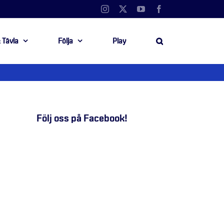
Instagram
X
YouTube
Facebook
 Tävla
Följa
Play
Följ oss på Facebook!