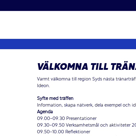
Fortsätt
till
innehållet
VÄLKOMNA TILL TRÄN
Varmt välkomna till region Syds nästa tränarträ
Ideon.
Syfte med träffen
Information, skapa nätverk, dela exempel och i
Agenda
09.00-09.30 Presentationer
09.30-09.50 Verksamhetsmål och aktiviteter 2
09.50-10.00 Reflektioner