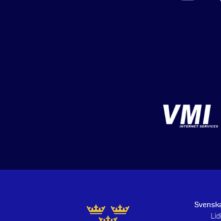
Svenska
Li