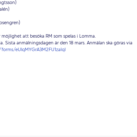
ngtsson)
alén)
Rosengren)
 möjlighet att besöka RM som spelas i Lomma.
da. Sista anmälningsdagen är den 18 mars. Anmälan ska göras via
e/forms/eUlqMYGrA3M2FU1zaIqI