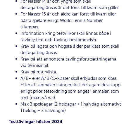
För klasser 14 år och yngre som skall
deltagarbegränsas är det först till kvarn som gäller.
För klasser 15 år och äldre kan först till kvarn eller
bästa spelare enligt World Tennis Number
tillämpas.
Information kring testvillkor skall finnas både i
tävlingstext och tävlingsbestämmelser.
Krav på lägsta och högsta ålder per klass som skall
deltagarbegränsas.
Krav på att annonsera tävlingsförutsättningarna
via tennismail.
Krav på reservlista.
A/B- eller A/B/C-klasser skall erbjudas som klass.
Efter att anmälan stänger skall deltagare delas upp
enligt prioritetsordning som anges i anmälan som
text (max två val).
Max 3 speldagar (2 heldagar + 1 halvdag alternativt
1 heldag + 3 halvdagar)
Testtävlingar hösten 2024